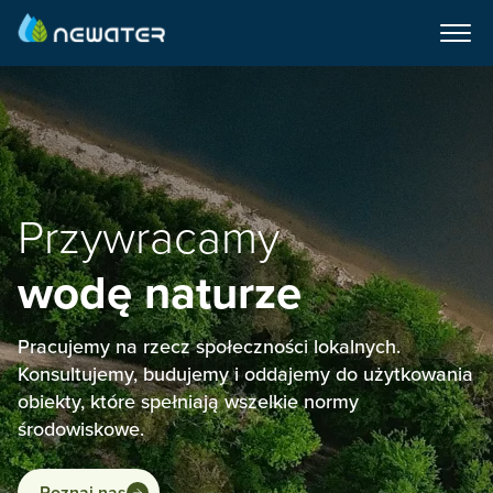
O nas
Realizacje
Oferta
Serwis
Przywracamy
Wiedza
Kontakt
wodę naturze
PL
EN
Pracujemy na rzecz społeczności lokalnych.
A
A
Konsultujemy, budujemy i oddajemy do użytkowania
obiekty, które spełniają wszelkie normy
środowiskowe.
Skontaktuj się
Poznaj nas