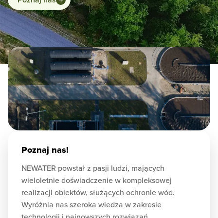
Poznaj nas!
NEWATER powstał z pasji ludzi, mających
wieloletnie doświadczenie w kompleksowej
realizacji obiektów, służących ochronie wód.
Wyróżnia nas szeroka wiedza w zakresie
technologii i najnowszych rozwiązań.